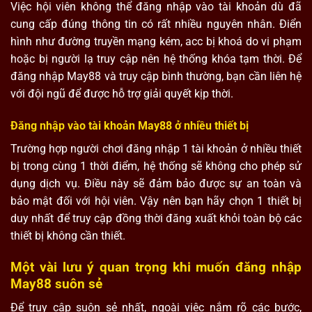
Việc hội viên không thể đăng nhập vào tài khoản dù đã
cung cấp đúng thông tin có rất nhiều nguyên nhân. Điển
hình như đường truyền mạng kém, acc bị khoá do vi phạm
hoặc bị người lạ truy cập nên hệ thống khóa tạm thời. Để
đăng nhập May88 và truy cập bình thường, bạn cần liên hệ
với đội ngũ để được hỗ trợ giải quyết kịp thời.
Đăng nhập vào tài khoản May88 ở nhiều thiết bị
Trường hợp người chơi đăng nhập 1 tài khoản ở nhiều thiết
bị trong cùng 1 thời điểm, hệ thống sẽ không cho phép sử
dụng dịch vụ. Điều này sẽ đảm bảo được sự an toàn và
bảo mật đối với hội viên. Vậy nên bạn hãy chọn 1 thiết bị
duy nhất để truy cập đồng thời đăng xuất khỏi toàn bộ các
thiết bị không cần thiết.
Một vài lưu ý quan trọng khi muốn đăng nhập
May88 suôn sẻ
Để truy cập suôn sẻ nhất, ngoài việc nắm rõ các bước,