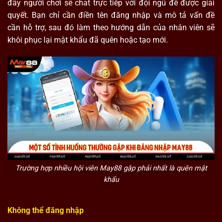
đây người chơi sẽ chat trực tiếp với đội ngũ để được giải
quyết. Bạn chỉ cần điền tên đăng nhập và mô tả vấn đề
cần hỗ trợ, sau đó làm theo hướng dẫn của nhân viên sẽ
khôi phục lại mật khẩu đã quên hoặc tạo mới.
Trường hợp nhiều hội viên May88 gặp phải nhất là quên mật
khẩu
Không thể đăng nhập