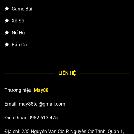
Game Bài
Xổ Số
Nổ Hũ
Bắn Cá
LIÊN HỆ
Thương hiệu:
May88
Email:
may88tel@gmail.com
Điện thoại: 0982 613 475
Địa chỉ: 235 Nguyễn Văn Cừ, P. Nguyễn Cư Trinh, Quận 1,