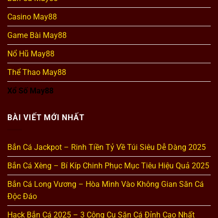
Casino May88
Game Bài May88
Nổ Hũ May88
Thể Thao May88
Xổ Số May88
BÀI VIẾT MỚI NHẤT
Bắn Cá Jackpot – Rinh Tiền Tỷ Về Túi Siêu Dễ Dàng 2025
Bắn Cá Xèng – Bí Kíp Chinh Phục Mục Tiêu Hiệu Quả 2025
Bắn Cá Long Vương – Hòa Mình Vào Không Gian Săn Cá
Độc Đáo
Hack Bắn Cá 2025 – 3 Công Cụ Săn Cá Đỉnh Cao Nhất