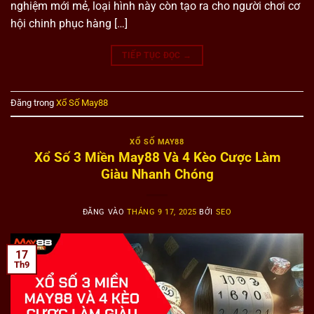
nghiệm mới mẻ, loại hình này còn tạo ra cho người chơi cơ
hội chinh phục hàng […]
TIẾP TỤC ĐỌC
→
Đăng trong
Xổ Số May88
XỔ SỐ MAY88
Xổ Số 3 Miền May88 Và 4 Kèo Cược Làm
Giàu Nhanh Chóng
ĐĂNG VÀO
THÁNG 9 17, 2025
BỞI
SEO
17
Th9