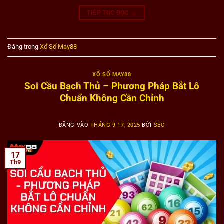
TIẾP TỤC ĐỌC
→
Đăng trong
Xổ Số May88
XỔ SỐ MAY88
Soi Cầu Bạch Thủ – Phương Pháp Bắt Lô
Chuẩn Không Cần Chỉnh
ĐĂNG VÀO
THÁNG 9 17, 2025
BỞI
SEO
17
Th9