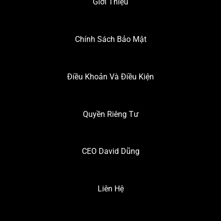
Giới Thiệu
Chính Sách Bảo Mật
Điều Khoản Và Điều Kiện
Quyền Riêng Tư
CEO David Dũng
Liên Hệ