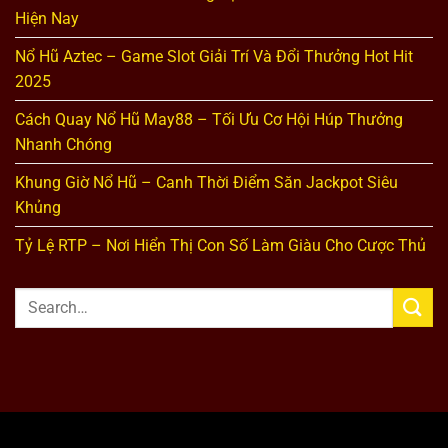
Hiện Nay
Nổ Hũ Aztec – Game Slot Giải Trí Và Đổi Thưởng Hot Hit
2025
Cách Quay Nổ Hũ May88 – Tối Ưu Cơ Hội Húp Thưởng
Nhanh Chóng
Khung Giờ Nổ Hũ – Canh Thời Điểm Săn Jackpot Siêu
Khủng
Tỷ Lệ RTP – Nơi Hiển Thị Con Số Làm Giàu Cho Cược Thủ