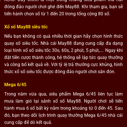
đông đảo người chơi ghé đến May88. Khi tham gia, bạn sẽ
tiến hành chọn số từ 1 đến 20 trong tổng cộng 80 số.
Xổ số May88 siêu tốc
Nếu bạn không có quá nhiều thời gian hãy chọn hình thức
quay số siêu tốc. Nhà cái May88 đang cung cấp đa dạng
loại hình xổ số siêu tốc 30s, 60s, 2 phút, 5 phút,…. Ngay khi
đặt tiền cược thành công, hệ thống sẽ lập tức quay thưởng
và công bố kết quả về. Với tỷ lệ trả thưởng cực khủng, hình
thức xổ số siêu tốc được đông đảo người chơi săn đón.
Mega 6/45
Trong năm vừa qua, siêu phẩm Mega 6/45 liên tục làm
mưa làm gió tại sảnh xổ số May88. Người chơi sẽ tiến
hành mua 6 số bất kỳ nằm trong khoảng từ 0 đến 45. Sau
đó, bạn theo dõi lịch trình quay thưởng Mega 6/45 nhà cái
cung cấp để dò kết quả.