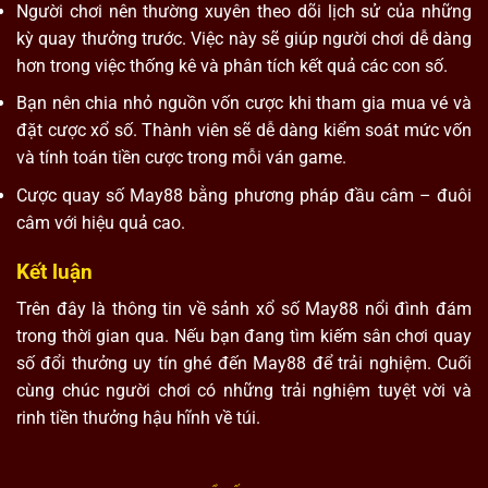
Người chơi nên thường xuyên theo dõi lịch sử của những
kỳ quay thưởng trước. Việc này sẽ giúp người chơi dễ dàng
hơn trong việc thống kê và phân tích kết quả các con số.
Bạn nên chia nhỏ nguồn vốn cược khi tham gia mua vé và
đặt cược xổ số. Thành viên sẽ dễ dàng kiểm soát mức vốn
và tính toán tiền cược trong mỗi ván game.
Cược quay số May88 bằng phương pháp đầu câm – đuôi
câm với hiệu quả cao.
Kết luận
Trên đây là thông tin về sảnh xổ số May88 nổi đình đám
trong thời gian qua. Nếu bạn đang tìm kiếm sân chơi quay
số đổi thưởng uy tín ghé đến May88 để trải nghiệm. Cuối
cùng chúc người chơi có những trải nghiệm tuyệt vời và
rinh tiền thưởng hậu hĩnh về túi.