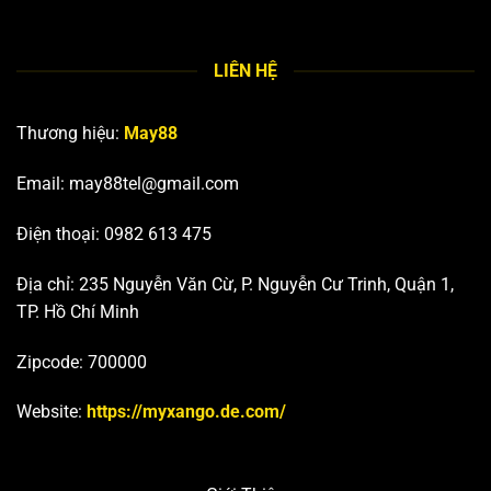
LIÊN HỆ
Thương hiệu:
May88
Email:
may88tel@gmail.com
Điện thoại: 0982 613 475
Địa chỉ: 235 Nguyễn Văn Cừ, P. Nguyễn Cư Trinh, Quận 1,
TP. Hồ Chí Minh
Zipcode: 700000
Website:
https://myxango.de.com/