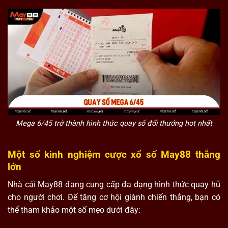
Mega 6/45 trở thành hình thức quay số đổi thưởng hot nhất
Một số kinh nghiệm cược xổ số May88 thắng
lớn
Nhà cái May88 đang cung cấp đa dạng hình thức quay hũ
cho người chơi. Để tăng cơ hội giành chiến thắng, bạn có
thể tham khảo một số mẹo dưới đây: