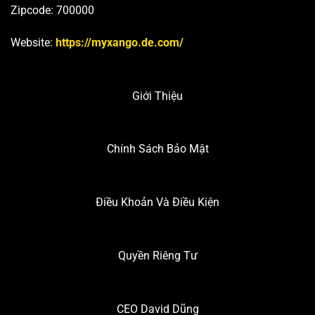
Zipcode: 700000
Website:
https://myxango.de.com/
Giới Thiệu
Chính Sách Bảo Mật
Điều Khoản Và Điều Kiện
Quyền Riêng Tư
CEO David Dũng