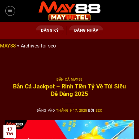
Bỏ
qua
nội
dung
ĐĂNG KÝ
ĐĂNG NHẬP
MAY88
»
Archives for seo
BẮN CÁ MAY88
Bắn Cá Jackpot – Rinh Tiền Tỷ Về Túi Siêu
Dễ Dàng 2025
ĐĂNG VÀO
THÁNG 9 17, 2025
BỞI
SEO
17
Th9