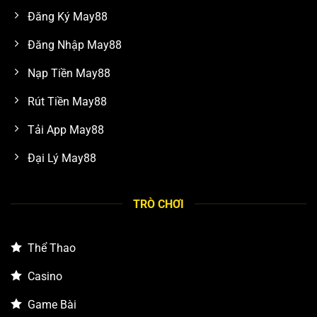
Đăng Ký May88
Đăng Nhập May88
Nạp Tiền May88
Rút Tiền May88
Tải App May88
Đại Lý May88
TRÒ CHƠI
Thể Thao
Casino
Game Bài