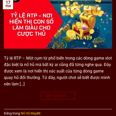
17
Th9
Tỷ lệ RTP – Một cụm từ phổ biến trong các dòng game slot
đặc biệt là nổ hũ mà bất kỳ ai cũng đã từng nghe qua. Đây
được xem là nơi hiển thị xác suất của từng dòng game
quay hũ đổi thưởng. Từ đây, người chơi sẽ biết được mình
nên làm […]
TIẾP TỤC ĐỌC
→
Đăng trong
Nổ Hũ May88