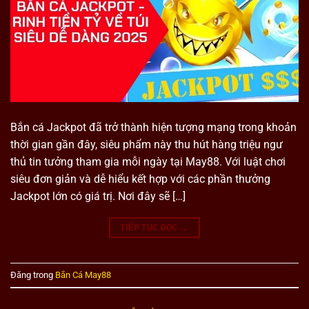
Bắn cá Jackpot đã trở thành hiện tượng mạng trong khoản
thời gian gần đây, siêu phẩm này thu hút hàng triệu ngư
thủ tin tưởng tham gia mỗi ngày tại May88. Với luật chơi
siêu đơn giản và dễ hiểu kết hợp với các phần thưởng
Jackpot lớn có giá trị. Nơi đây sẽ […]
TIẾP TỤC ĐỌC
→
Đăng trong
Bắn Cá May88