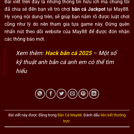
Bài viết trên đây là những thông tin hữu ích mà chúng tôi
đã chia sẻ đến bạn về trò chơi
bắn cá Jackpot
tại May88.
Hy vọng nội dung trên, sẽ giúp bạn nắm rõ được luật chơi
cũng như lý do nên tham gia tựa game này. Đừng quên
nhấn nút theo dõi website của May88 để được đón nhận
các thông báo mới.
Xem thêm:
Hack bắn cá 2025
– Một số
kỹ thuật anh bắn cá anh em có thể tìm
hiểu
Bài viết này được đăng trong
Bắn Cá May88
. Đánh dấu
liên kết thường
trực
.