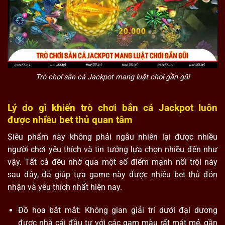
Trò chơi săn cá Jackpot mang luật chơi gần gũi
Lý do gì khiến trò chơi bắn cá Jackpot luôn
được nhiều bet thủ quan tâm
Siêu phẩm này không phải ngẫu nhiên lại được nhiều
người chơi yêu thích và tin tưởng lựa chọn nhiều đến như
vậy. Tất cả đều nhờ qua một số điểm mạnh nổi trội này
sau đây, đã giúp tựa game này được nhiều bet thủ đón
nhận và yêu thích nhất hiện nay.
Đồ họa bắt mắt: Không gian giải trí dưới đại dương
được nhà cái đầu tư với các gam màu rất mát mẻ, gần