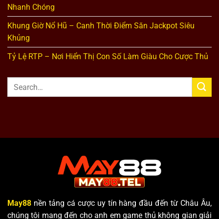
Nhanh Chóng
Khung Giờ Nổ Hũ – Canh Thời Điểm Săn Jackpot Siêu
Khủng
Tỷ Lệ RTP – Nơi Hiển Thị Con Số Làm Giàu Cho Cược Thủ
May88
nền tảng cá cược uy tín hàng đầu đến từ Châu Âu,
chúng tôi mang đến cho anh em game thủ không gian giải