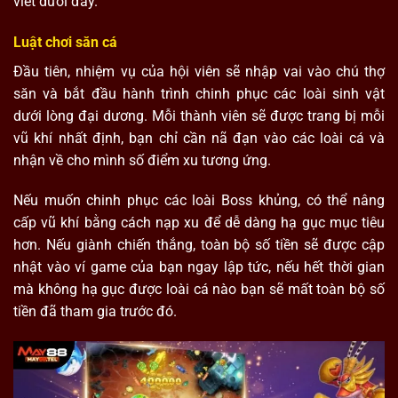
viết dưới đây.
Luật chơi săn cá
Đầu tiên, nhiệm vụ của hội viên sẽ nhập vai vào chú thợ
săn và bắt đầu hành trình chinh phục các loài sinh vật
dưới lòng đại dương. Mỗi thành viên sẽ được trang bị mỗi
vũ khí nhất định, bạn chỉ cần nã đạn vào các loài cá và
nhận về cho mình số điểm xu tương ứng.
Nếu muốn chinh phục các loài Boss khủng, có thể nâng
cấp vũ khí bằng cách nạp xu để dễ dàng hạ gục mục tiêu
hơn. Nếu giành chiến thắng, toàn bộ số tiền sẽ được cập
nhật vào ví game của bạn ngay lập tức, nếu hết thời gian
mà không hạ gục được loài cá nào bạn sẽ mất toàn bộ số
tiền đã tham gia trước đó.