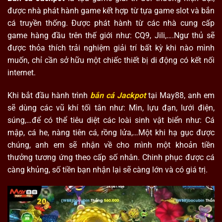
được nhà phát hành game kết hợp từ tựa game slot và bắn
cá truyền thống. Được phát hành từ các nhà cung cấp
game hàng đầu trên thế giới như: CQ9, Jili,….Ngư thủ sẽ
được thỏa thích trải nghiệm giải trí bất kỳ khi nào mình
muốn, chỉ cần sở hữu một chiếc thiết bị di động có kết nối
internet.
Khi bắt đầu hành trình
bắn cá Jackpot
tại May88, anh em
sẽ dùng các vũ khí tối tân như: Mìn, lựu đạn, lưới điện,
súng,…để có thể tiêu diệt các loài sinh vật biển như: Cá
mập, cá he, nàng tiên cá, rồng lửa,…Một khi hạ gục được
chúng, anh em sẽ nhận về cho mình một khoản tiền
thưởng tương ứng theo cấp số nhân. Chinh phục được cá
càng khủng, số tiền bạn nhận lại sẽ càng lớn và có giá trị.