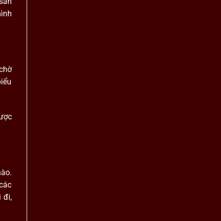
sản
mình
 chờ
biểu
được
nào.
 các
 đi,