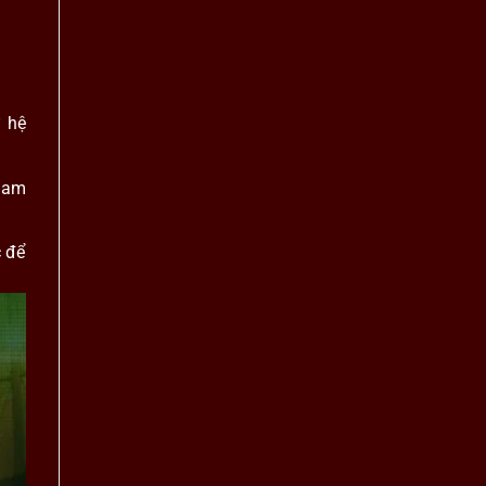
 hệ
tham
c để