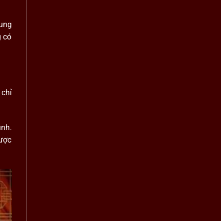
cung
g có
 chỉ
ình.
được