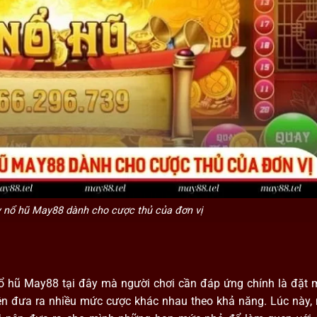
ay nổ hũ May88 dành cho cược thủ của đơn vị
 hũ May88 tại đây mà người chơi cần đáp ứng chính là đặt 
ên đưa ra nhiều mức cược khác nhau theo khả năng. Lúc này,