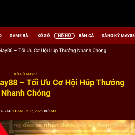
ĐĂNG KÝ MAY88
O
GAME BÀI
XỔ SỐ
NỔ HŨ
BẮN CÁ
May88 – Tối Ưu Cơ Hội Húp Thưởng Nhanh Chóng
NỔ HŨ MAY88
ay88 – Tối Ưu Cơ Hội Húp Thưởng
Nhanh Chóng
NG VÀO
THÁNG 9 17, 2025
BỞI
SEO