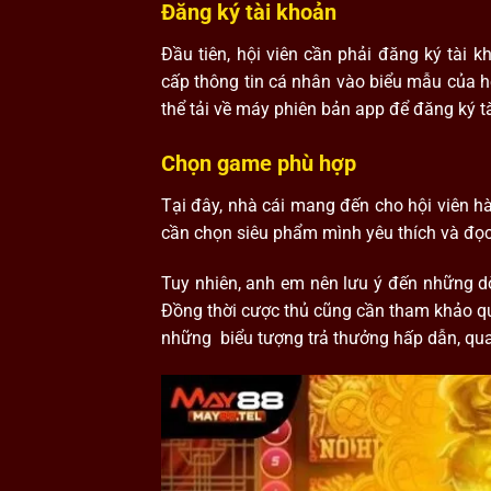
Đăng ký tài khoản
Đầu tiên, hội viên cần phải đăng ký tài k
cấp thông tin cá nhân vào biểu mẫu của hệ
thể tải về máy phiên bản app để đăng ký 
Chọn game phù hợp
Tại đây, nhà cái mang đến cho hội viên h
cần chọn siêu phẩm mình yêu thích và đọc 
Tuy nhiên, anh em nên lưu ý đến những d
Đồng thời cược thủ cũng cần tham khảo qu
những biểu tượng trả thưởng hấp dẫn, quan