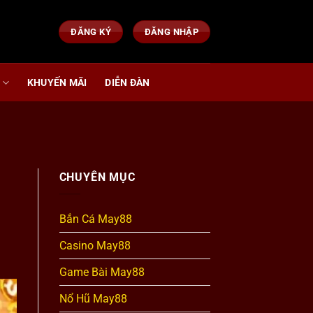
ĐĂNG KÝ
ĐĂNG NHẬP
KHUYẾN MÃI
DIỄN ĐÀN
CHUYÊN MỤC
Bắn Cá May88
Casino May88
Game Bài May88
Nổ Hũ May88