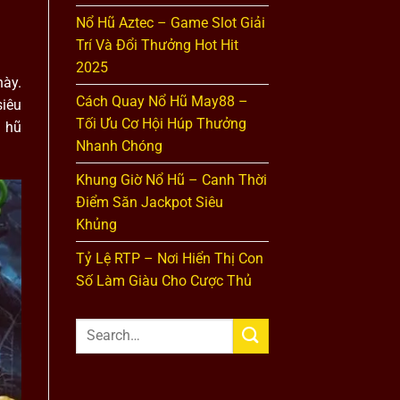
Nổ Hũ Aztec – Game Slot Giải
Trí Và Đổi Thưởng Hot Hit
2025
này.
Cách Quay Nổ Hũ May88 –
siêu
Tối Ưu Cơ Hội Húp Thưởng
n hũ
Nhanh Chóng
Khung Giờ Nổ Hũ – Canh Thời
Điểm Săn Jackpot Siêu
Khủng
Tỷ Lệ RTP – Nơi Hiển Thị Con
Số Làm Giàu Cho Cược Thủ