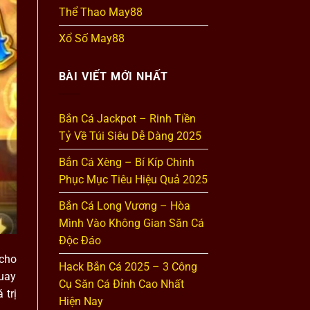
Thể Thao May88
Xổ Số May88
BÀI VIẾT MỚI NHẤT
Bắn Cá Jackpot – Rinh Tiền
Tỷ Về Túi Siêu Dễ Dàng 2025
Bắn Cá Xèng – Bí Kíp Chinh
Phục Mục Tiêu Hiệu Quả 2025
Bắn Cá Long Vương – Hòa
Mình Vào Không Gian Săn Cá
Độc Đáo
 cho
Hack Bắn Cá 2025 – 3 Công
quay
Cụ Săn Cá Đỉnh Cao Nhất
 trị
Hiện Nay