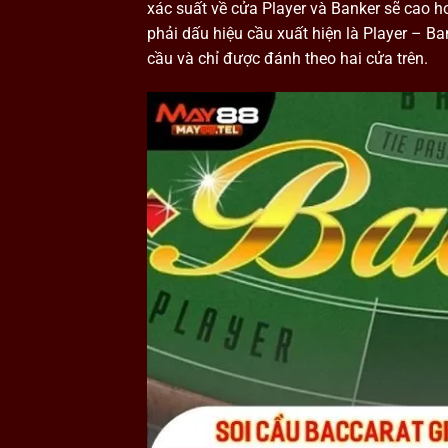
xác suất về cửa Player và Banker sẽ cao hơ
phải dấu hiệu cầu xuất hiện là Player – B
cầu và chỉ được đánh theo hai cửa trên.