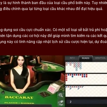
y là sự hình thành ban đầu của loại cầu phổ biến này. Tuy nhiê
g điều chỉnh qua lại từng loại cầu khác nhau để đạt hiệu quả.
g dụng soi cầu cực chuẩn xác. Có một số loại sẽ bắt trả phí ho
nên tận dụng các cơ hội này để giúp mình tìm kiếm ra các kết q
ng này có tính năng cập nhật lịch sử cầu cược hiện tại, dự đo