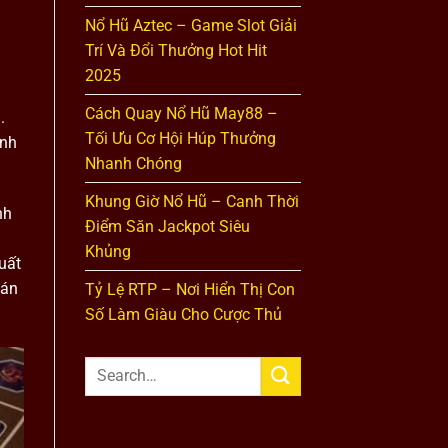
Nổ Hũ Aztec – Game Slot Giải
Trí Và Đổi Thưởng Hot Hit
2025
Cách Quay Nổ Hũ May88 –
.
Tối Ưu Cơ Hội Húp Thưởng
ình
Nhanh Chóng
Khung Giờ Nổ Hũ – Canh Thời
nh
Điểm Săn Jackpot Siêu
Khủng
uất
ván
Tỷ Lệ RTP – Nơi Hiển Thị Con
Số Làm Giàu Cho Cược Thủ