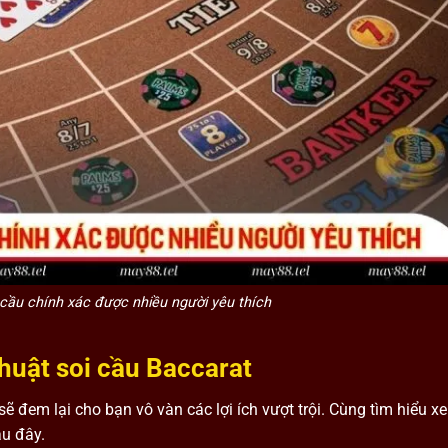
 cầu chính xác được nhiều người yêu thích
huật soi cầu Baccarat
ẽ đem lại cho bạn vô vàn các lợi ích vượt trội. Cùng tìm hiểu x
u đây.