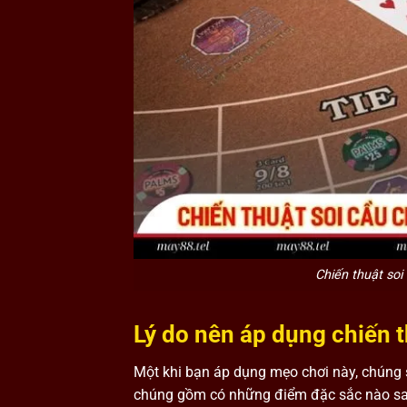
Chiến thuật soi
Lý do nên áp dụng chiến t
Một khi bạn áp dụng mẹo chơi này, chúng s
chúng gồm có những điểm đặc sắc nào sa