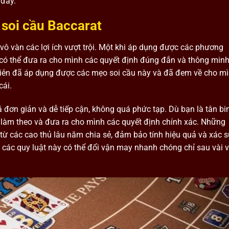
 đây.
 soi cầu Baccarat
ô vàn các lợi ích vượt trội. Một khi áp dụng được các phương
có thể đưa ra cho mình các quyết định đúng đắn và thông minh
i viên đã áp dụng được các mẹo soi cầu này và đã đem về cho m
cái.
 đơn giản và dễ tiếp cận, không quá phức tạp. Dù bạn là tân bi
 làm theo và đưa ra cho mình các quyết định chính xác. Những
từ các cao thủ lâu năm chia sẻ, đảm bảo tính hiệu quả và xác s
 các quy luật này có thể đổi vận may nhanh chóng chỉ sau vài 